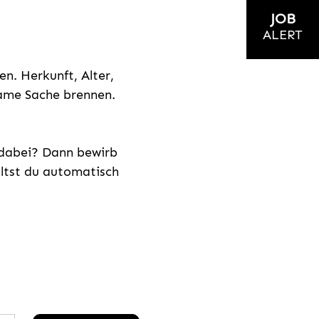
JOB
ALERT
n. Herkunft, Alter,
nsame Sache brennen.
s dabei? Dann bewirb
ältst du automatisch