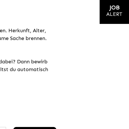
JOB
ALERT
n. Herkunft, Alter,
nsame Sache brennen.
s dabei? Dann bewirb
ältst du automatisch