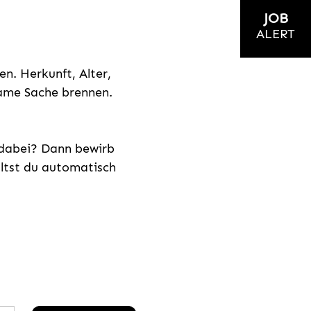
JOB
ALERT
n. Herkunft, Alter,
nsame Sache brennen.
s dabei? Dann bewirb
ältst du automatisch