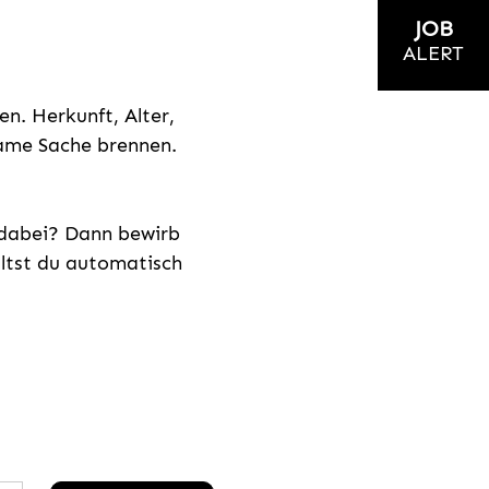
JOB
ALERT
n. Herkunft, Alter,
nsame Sache brennen.
s dabei? Dann bewirb
ältst du automatisch