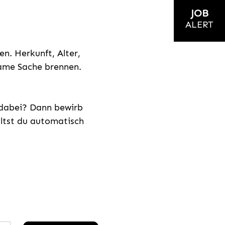
JOB
ALERT
n. Herkunft, Alter,
nsame Sache brennen.
s dabei? Dann bewirb
ältst du automatisch