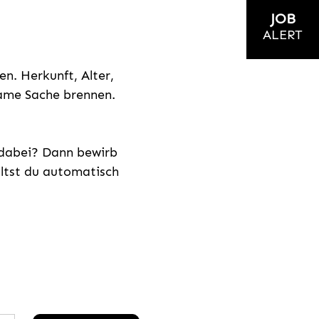
JOB
ALERT
n. Herkunft, Alter,
nsame Sache brennen.
s dabei? Dann bewirb
ältst du automatisch