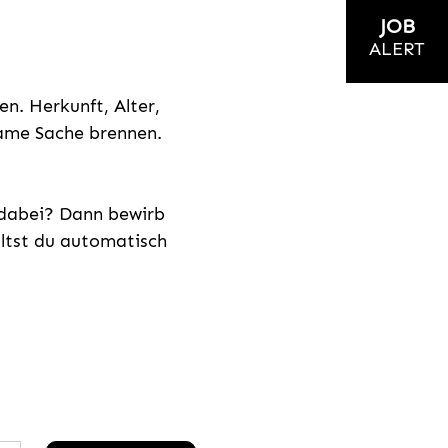
JOB
ALERT
n. Herkunft, Alter,
nsame Sache brennen.
s dabei? Dann bewirb
ältst du automatisch