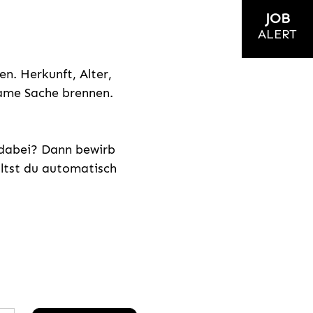
JOB
ALERT
n. Herkunft, Alter,
nsame Sache brennen.
s dabei? Dann bewirb
ältst du automatisch