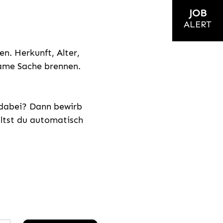
JOB
ALERT
n. Herkunft, Alter,
nsame Sache brennen.
s dabei? Dann bewirb
ältst du automatisch