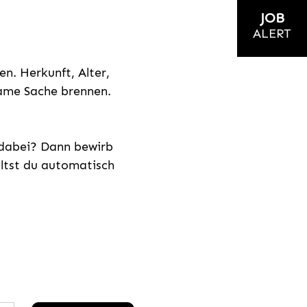
JOB
ALERT
n. Herkunft, Alter,
nsame Sache brennen.
s dabei? Dann bewirb
ältst du automatisch