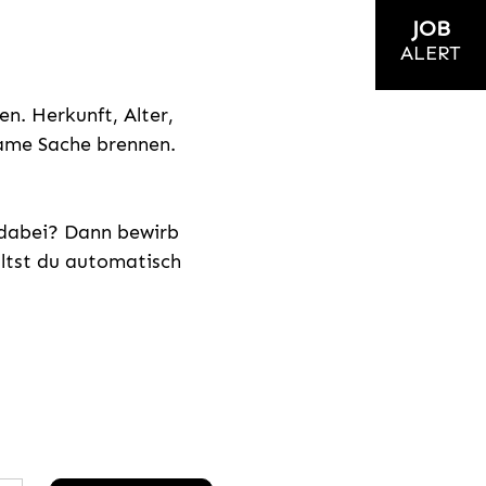
JOB
ALERT
n. Herkunft, Alter,
nsame Sache brennen.
s dabei? Dann bewirb
ältst du automatisch