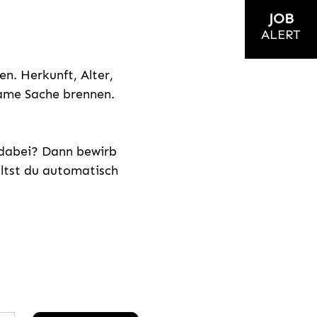
JOB
ALERT
n. Herkunft, Alter,
nsame Sache brennen.
s dabei? Dann bewirb
ältst du automatisch