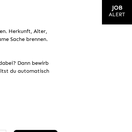
JOB
ALERT
n. Herkunft, Alter,
nsame Sache brennen.
s dabei? Dann bewirb
ältst du automatisch