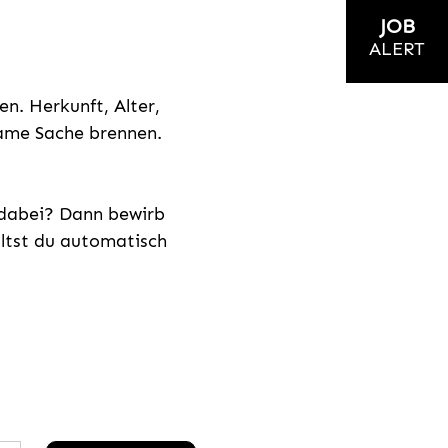
JOB
ALERT
n. Herkunft, Alter,
nsame Sache brennen.
s dabei? Dann bewirb
ältst du automatisch