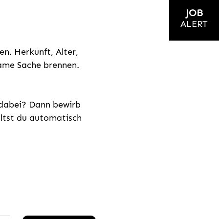
JOB
ALERT
n. Herkunft, Alter,
nsame Sache brennen.
s dabei? Dann bewirb
ältst du automatisch