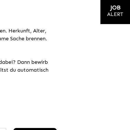
JOB
ALERT
n. Herkunft, Alter,
nsame Sache brennen.
s dabei? Dann bewirb
ältst du automatisch