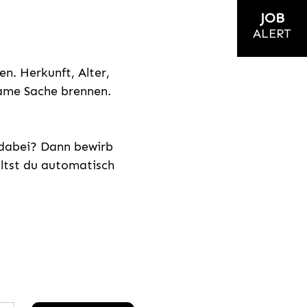
JOB
ALERT
n. Herkunft, Alter,
nsame Sache brennen.
s dabei? Dann bewirb
ältst du automatisch